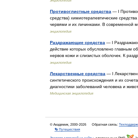
энциклопедия
Противоглистные средства
— I Противог
средства) химиотерапевтические средств
червями и их личинками. В современной 
энциклопедия
Раздражающие средства
— I Раздражающ
действие которых обусловлено главным 
нервов кожи и слизистых оболочек. К р
энциклопедия
Лекарственные средства
— I Лекарствен
синтетического происхождения и их соче
диагностики заболеваний человека и жив
Медицинская энциклопедия
© Академик, 2000-2026
Обратная связь:
Техподдерж
👣 Путешествия