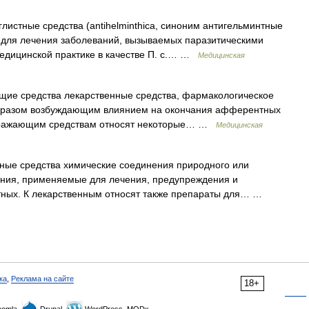
листные средства (antihelminthica, синоним антигельминтные
а для лечения заболеваний, вызываемых паразитическими
медицинской практике в качестве П. с.… …
Медицинская
ие средства лекарственные средства, фармакологическое
образом возбуждающим влиянием на окончания афферентных
аздражающим средствам относят некоторые… …
Медицинская
ные средства химические соединения природного или
тания, применяемые для лечения, предупреждения и
отных. К лекарственным относят также препараты для… …
ка
,
Реклама на сайте
18+