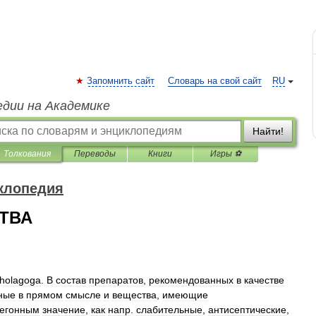
Запомнить сайт
Словарь на свой сайт
RU
едии на Академике
Найти!
Толкования
Переводы
Книги
Игры ⚽
клопедия
ТВА
holagoga
.
В
состав
препаратов
,
рекомендованных
в
качестве
ные
в
прямом
смысле
и
вещества
,
имеющие
егонным
значение
,
как
напр
.
слабительные
,
антисептические
,