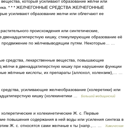
вещества, который усиливают образование жёлчи или
ечника. * * * ЖЕЛЧЕГОННЫЕ СРЕДСТВА ЖЕЛЧЕГОННЫЕ
рые усиливают образование желчи или облегчают ее
тительного происхождения или синтетические,
в двенадцатиперстную кишку, стимулирующие образование её
её продвижение по жёлчевыводящим путям. Некоторые… …
е средства, лекарственные вещества, повышающие
 жёлчи в двенадцатиперстную кишку при нарушении функции
ные жёлчные кислоты, их препараты (аллохол, холензим),… …
средства, усиливающие желчеобразование (холеретики) или
адцатиперстную кишку (холекинетики …
Большой медицинский
холеретические и холекинетические Ж. с. Первые
твие повышения содержания в ней воды или усиления синтеза в
 этим Ж. с. относятся сами желчные к ты (напр.,… …
Химическая