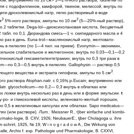
ром
;
внутривенно
по
10
сж
>
1
—
2
%-
ного
раствора
;
таблетки
по
ля
с
подофиллином
,
камфорой
,
тмином
,
мелиссой
;
внутрь
по
деги
-
дрохолевокислый
натр
,
легко
растворимый
в
воде
3
3
м
5
%-
ного
раствора
;
ампулы
по
10
ом
(
5
—
20
%-
ный
раствор
),
о
2
таблетки
.
Dega
-
lol
—
диоксихолановая
кислота
,
бесцветный
2
табл
.
по
0
,
1
.
Дюрандова
смесь
—
1
ч
.
скипидарного
масла
и
4
ко
раз
в
день
.
Euna
-
trol
—
маслянокислый
натр
,
желтовато
-
нь
в
пилюлях
(
по
1
—
4
пил
.
на
прием
).
Evonymin
—
эвонимин
,
сильное
слабительное
и
желчегонное
;
внутрь
по
0
,
03
—
0
,
1
—
0
,
2
лчнокислый
гексаметилентетрамин
;
внутрь
по
0
,
3
три
раза
в
um
—
no
0
,
3
—
0
,
5
внутрь
в
пилюлях
.
Gallophysin
—
раствор
0
,
5
3
ующего
вещества
и
экстракта
гипофиза
;
ампулы
по
5
см
.
ого
раствора
Atophan
-
natr
.
с
0
,
16
%
p
-
Eucain
;
внутривенно
или
atr
.
glycocholicum
—
по
0
,
2
—
0
,
3
внутрь
в
облатках
или
ых
ложки
внутрь
несколько
раз
в
день
или
в
форме
эмульсии
.
t
у
-
ро
-
и
гликохолевой
кислоты
,
зеленовато
-
желтый
порошок
,
по
0
,
5
в
желатиновых
капсулах
или
облатках
.
Sapo
medicatus
—
лях
(
или
растворе
).
Лит
.
:
Meissner
R
.,
t
)
ber
einfache
und
kombi
-
armako
-
logie
,
B
.
CXV
,
1926
;
NeubauerE
.,
tjber
Cholagoga
u
.
ihre
n
-
schrirt
,
1925
, №
19
;
W
i
n
о
g
г
a
d
о
w
A
.,
Die
Wirkung
von
alle
,
Archiv
f
.
exp
.
Pathologie
und
Pharmakologie
,
B
.
CXXVI
,