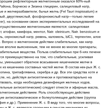
орошим
рефлекторным
желчегонным
оказался
60
%-
ный
Района
,
Борческо
и
Зизина
глицерин
,
салициловый
натр
,
ые
и
желчеразбавители
;
бычья
желчь
(
Fel
Tauri
inspissatum
)
и
лый
,
двууглекислый
,
фосфорнокислый
натр
—
только
легкие
zer
),
на
основании
своих
экспериментальных
исследований
на
огущественными
желчегонными
являются:
салициловая
т
,
атофан
,
камфора
,
ментол
,
Natr
.
oleinicum
,
Natr
.
benzoicum
и
ль
,
сернокислый
натр
,
ревень
,
каломель
,
ЫС1
,
терпентин
,
алое
.
Вопрос
о
желчегонном
действии
слабительных
,
как
напр
.
не
вполне
выясненным
,
тем
не
менее
во
многие
препараты
,
лабительные
вещества
.
Польза
слабительных
при
б
-
нях
печени
тся
преимущественно
на
том
,
что
слабительные
,
усиливая
ры
,
уменьшают
обратное
всасывание
кишечником
желчи
в
х
из
кишечника
составных
частей
желчи
.
В
состав
нек
-
рых
Ж
.
с
.
ропина
,
трипафлявина
,
серебра
и
др
.
Все
эти
средства
хотя
и
сле
,
но
,
действуя
антисептически
и
противокатарально
на
твовать
,
когда
необходима
дезинфекция
желчных
ходов
,
тельные
антисептические
)
следует
отнести
и
эфирные
масла
,
елчегонным
действием
.
Роль
способствующих
действию
щие
антиспазматическое
и
болеутоляющее
действие
(
группа
фия
и
др
.).
Применение
Ж
.
с
.
В
виду
того
,
что
многие
вопросы
,
аны
и
Ж
.
с
.
являются
спорными
в
смысле
механизма
их