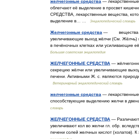
желчегонные средства
— лекарственные 
облегчают её выделение в просвет киш
СРЕДСТВА, лекарственные вещества, кото
выделение в… …
Энциклопедический словарь
Желчегонные средства
— вещества рас
увеличивающие выход жёлчи (См. Жёлчь) 
в печёночных клетках или усиливающие 
Большая советская энциклопедия
ЖЕЛЧЕГОННЫЕ СРЕДСТВА
— жёлчегонны
секрецию жёлчи или увеличивающие выход
печени. Активными Ж. с. являются природ
Ветеринарный энциклопедический словарь
желчегонные средства
— лекарственные 
способствующие выделению желчи в двен
словарь
ЖЕЛЧЕГОННЫЕ СРЕДСТВА
— Различают 
увеличивают кол во желчи гл. обр. вследс
печени солей желчных кислот (холатов). К