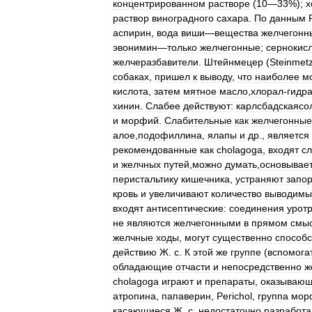
концентрированном
растворе
(
10
—
33
%);
х
раствор
виноградного
сахара
.
По
данным
аспирин
,
вода
виши
—
вещества
желчегонн
эвонимин
—
только
желчегонные
;
сернокис
желчеразбавители
.
Штейнмецер
(
Steinmet
собаках
,
пришел
к
выводу
,
что
наиболее
м
кислота
,
затем
мятное
масло
,
хлорал
-
гидра
хинин
.
Слабее
действуют:
карлсбадскаясо
и
морфий
.
Слабительные
как
желчегонные
алое
,
подофиллина
,
ялапы
и
др
.,
является
рекомендованные
как
cholagoga
,
входят
с
и
желчных
путей
,
можно
думать
,
основывае
перистальтику
кишечника
,
устраняют
запо
кровь
и
увеличивают
количество
выводимы
входят
антисептические:
соединения
урот
не
являются
желчегонными
в
прямом
смы
желчные
ходы
,
могут
существенно
способс
действию
Ж
.
с
.
К
этой
же
группе
(
вспомога
обладающие
отчасти
и
непосредственно
ж
cholagoga
играют
и
препараты
,
оказываю
атропина
,
папаверин
,
Perichol
,
группа
мор
касающиеся
Ж
.
с
,
недостаточно
разработ