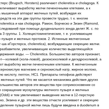
стерс
(
Brugsch
,
Horsters
)
различают
choleretica
и
cholagoga
.
К
величивают
выработку
желчи
печеночными
клетками
,
а
к
а
мышечный
аппарат
желчных
путей
,
возбуждая
их
средств
на
эти
две
группы
провести
трудно
,
т
.
к
.
многие
holeretica
и
как
cholagoga
.
Рамон
,
Борческо
и
Зизин
(
Ramond
,
следований
при
помощи
дуоденального
зонда
делят
Ж
.
с
.
по
а
3
группы
.
1
.
Холецистокинетические
,
т
.
е
.
усиливающие
о
пузыря
и
желчных
протоков
.
2
.
Истинные
желчегонные
г
-
ша
иГорстерса
,
choleretica
),
возбуждающие
секрецию
желчи
.
разбавители
,
увеличивающие
количество
выделяющейся
держания
воды
. —
Choleretica
.
Большинство
авторов
признает
,
от
—
холевой
(
хола
-
ловой
),
дезоксихолевой
и
дегидрохолевой
,
а
ют
выработку
желчи
печеночными
клетками
.
К
желчегонным
сернокислую
магнезию
и
сернокислый
натр
,
жирное
молоко
,
ую
кислоту
,
пептон
,
НС1
.
Препараты
гипофиза
действуют
желчных
путей
.
Что
же
касается
механизма
действия
других
ольшинства
авторов
эти
вещества
при
соприкосновении
со
е
сокращение
мускулатуры
желчного
пузыря
и
желчных
(
Oddi
)
и
тем
увеличивают
выведение
желчи
в
12
-
перстную
ко
,
Зизина
и
др
.
эти
вещества
отчасти
усиливают
и
секрецию
ыделение
пузырной
желчи
лишь
будучи
введена
в
duodenum
в