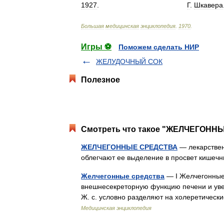
1927
.
Г
.
Шкавера
Большая
медицинская
энциклопедия
.
1970
.
Игры ⚽
Поможем сделать НИР
ЖЕЛУДОЧНЫЙ СОК
Полезное
Смотреть что такое "ЖЕЛЧЕГОННЫ
ЖЕЛЧЕГОННЫЕ СРЕДСТВА
— лекарствен
облегчают ее выделение в просвет кише
Желчегонные средства
— I Желчегонные
внешнесекреторную функцию печени и ув
Ж. с. условно разделяют на холеретическ
Медицинская энциклопедия