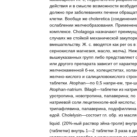
действия
и
в
смысле
возможности
возбуди
должно
при
заболеваниях
печени
обращат
клетки
.
Вообще
же
choleretica
(
соединения
ослаблении
желчеобразования
.
Применен
комплексе
.
Cholagoga
назначают
преимущ
случаях
же
стойкой
механической
закупор
вмешательству
.
Ж
.
с
.
вводятся
как
per
os
в
сернокислая
магнезия
,
масло
,
желчь
).
Ниж
вышеуказанных
групп
либо
представляют
или
другого
препарата
зависит
от
характе
желчнокаменной
б
-
ни
,
холециститах
,
хола
желчно
-
кислого
и
салициловокислого
стро
таблетки
.
Atophan
—
по
0
,
5
напри
-
ем
,
три
-
ш
Atophan
-
natrium
.
Bilagit
—
таблетки
из
натри
уротропина
,
новотропина
,
папаверина
;
по
натриевой
соли
лецитинхоле
-
вой
кислоты
;
трипафлявина
,
папаверина
,
подофиллина
едой
.
Cholelysin
—
состоит
гл
.
обр
.
из
масля
liquid
. (
20
%-
ный
раствор
эйна
-
троля
)
внутр
(
таблетки
)
внутрь
1
—
2
таблетки
3
раза
в
де