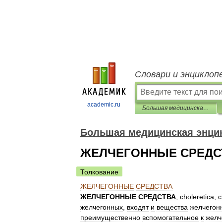
Словари и энциклоп
academic.ru
Большая медицинская энциклопедия
Большая медицинская энци
ЖЕЛЧЕГОННЫЕ СРЕДС
Толкование
ЖЕЛЧЕГОННЫЕ
СРЕДСТВА
ЖЕЛЧЕГОННЫЕ
СРЕДСТВА
,
choleretica
,
c
желчегонных
,
входят
и
вещества
желчегон
преимущественно
вспомогательное
к
желч