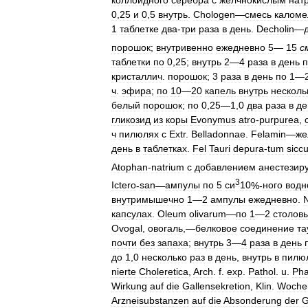
коллоидного
серебра
с
желчнокислым
нат
0
,
25
и
0
,
5
внутрь
.
Chologen
—
смесь
каломе
1
таблетке
два
-
три
раза
в
день
.
Decholin
—
порошок
;
внутривенно
ежедневно
5
—
15
с
таблетки
по
0
,
25
;
внутрь
2
—
4
раза
в
день
п
кристаллич
.
порошок
;
3
раза
в
день
по
1
—
ч
.
эфира
;
по
10
—
20
капель
внутрь
несколь
белый
порошок
;
по
0
,
25
—
1
,
0
два
раза
в
де
гликозид
из
коры
Evonymus
atro
-
purpurea
,
ч
пилюлях
с
Extr
.
Belladonnae
.
Felamin
—
же
день
в
таблетках
.
Fel
Tauri
depura
-
tum
sicc
Atophan
-
natrium
с
добавлением
анестезир
3
Ictero
-
san
—
ампулы
по
5
си
10
%-
ного
водн
внутримышечно
1
—
2
ампулы
ежедневно
.
N
капсулах
.
Oleum
olivarum
—
по
1
—
2
столов
Ovogal
,
овогаль
,—
белковое
соединение
та
почти
без
запаха
;
внутрь
3
—
4
раза
в
день
до
1
,
0
несколько
раз
в
день
,
внутрь
в
пилю
nierte
Choleretica
,
Arch
.
f
.
exp
.
Pathol
.
u
.
Ph
Wirkung
auf
die
Gallensekretion
,
Klin
.
Woche
Arzneisubstanzen
auf
die
Absonderung
der
G