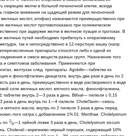
ть
секрецию
желчи
в
больной
печоночной
клетке
,
всегда
ь
главное
внимание
на
щадящий
режим
для
печоночной
желчных
кислот
,
атофан
)
назначаются
преимущественно
при
ие
желчных
кислот
противопоказано
при
холемическом
ественно
при
задержке
желчи
в
желчном
пузыре
и
протоках
.
В
ки
желчных
путей
необходимо
прибегнуть
к
оперативному
желудок
,
так
и
непосредственно
в
12
-
перстную
кишку
(
напр
.
еперечисленные
препараты
относятся
либо
к
одной
из
соединения
и
смеси
веществ
разных
групп
.
Назначение
того
ра
и
симптомов
заболевания
.
Применяются
при
нгитах
,
желтухах
след
.
препараты
.
Agobilin
—
таблетки
из
нция
и
фенолфталеин
-
диацетата
;
внутрь
два
раза
в
день
по
2
есть
раз
в
день
,
преимущественно
в
виде
растворимого
в
воде
евой
соли
желчных
кислот
,
мятного
масла
,
фенолфталеина
,
1
таблетке
внутрь
2
—
3
раза
в
день
.
Btlival
—
пилюли
с
0
,
15
3
раза
в
день
внутрь
по
1
—
4
пилюли
.
Cholel
'
lavin
—
смесь
и
мятного
масла
;
внутрь
по
2
пилюли
3
раза
в
день
перед
нокис
-
лого
натра
с
добавлением
1
%
01
.
Menthae
.
Cholelysinum
J
ь
по
/
—
1
чайной
ложке
3
раза
в
день
;
Cholelysinum
siccum
a
нь
.
Choleval
—
коричнево
-
черный
порошок
,
содержащий
10
%