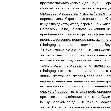
про
-
тивоспазматические
и
др
.
Бругш
и
Гор
choleretica
относятся
вещества
,
которые
у
cholagoga
те
вещества
,
к
-
рые
действуют
н
перистальтику
.
Строгое
разграничение
Ж
.
вещества
действуют
одновременно
и
как
c
Borcesco
и
Zizine
)
на
основании
клинич
.
ис
преобладанию
того
или
другого
эффекта
н
преимущественно
,
перистальтику
желчног
(
cholagoga
vera
,
или
,
по
терминологии
Бру
З
.
Печо
ночные
в
о
д
о
-
г
о
иные
,
или
желче
желчи
за
счет
гл
.
обр
.
повышения
в
ней
со
что
сама
жзлчь
,
соединения
желчных
кисл
также
атофан
и
его
соединения
увеличива
(
cholagoga
)
относят
препараты
гипофиза
,
яичный
желток
,
оливковое
.
масло
,
олеинов
вероятно
непосредственно
на
мускулатуру
вышеуказанных
cholagoga
,
то
по
мнению
б
слизистой
duodeni
вызывают
рефлекторно
протоков
и
расслабление
сфинктера
Одди
кишку
.
Впрочем
по
данным
Района
,
Борчес
желчи
.
Сернокислая
магнезия
вызывает
в